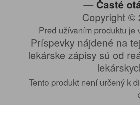
—
Časté ot
Copyright ©
Pred užívaním produktu je 
Príspevky nájdené na tej
lekárske zápisy sú od re
lekárskyc
Tento produkt není určený k di