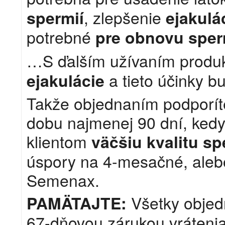
, zlepšenie
spermií
ejakulá
potrebné
pre obnovu sper
…S ďalším užívaním produk
a tieto účinky bu
ejakulácie
Takže objednaním podporíte
dobu najmenej 90 dní, ke
klientom
väčšiu kvalitu sp
úspory na 4-mesačné, aleb
Semenax.
Všetky objed
PAMÄTAJTE:
67-dňovou zárukou vrátenia