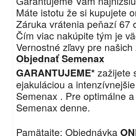
Garantujeme Vám najnižšiu
Máte istotu že si kupujete o
Záruka vrátenia peňazí 67 
Čím viac nakúpite tým je vä
Vernostné zľavy pre našich
Objednať Semenax
zažijete
GARANTUJEME*
ejakuláciou a intenzívnejši
Semenax . Pre optimálne a 
Semenax denne.
Pamätajte: Objednávka
ON