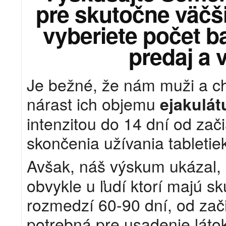
pre skutočne väčši
vyberiete počet ba
predaj a 
Je bežné, že nám muži a cha
nárast ich objemu
ejakulát
intenzitou do 14 dní od zači
skončenia užívania tableti
Avšak, náš výskum ukázal,
obvykle u ľudí ktorí majú s
rozmedzí 60-90 dní, od zači
potrebná pre usadenie láto