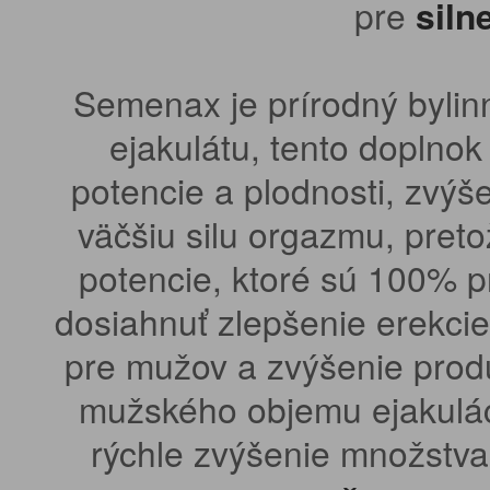
pre
siln
Semenax je prírodný bylin
ejakulátu, tento doplnok
potencie a plodnosti, zv
väčšiu silu orgazmu, preto
potencie, ktoré sú 100% 
dosiahnuť zlepšenie erekcie,
pre mužov a zvýšenie prod
mužského objemu ejakulác
rýchle zvýšenie množstva 