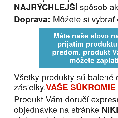
spôsob ak
NAJRÝCHLEJŠÍ
Môžete si vybrať 
Doprava:
Máte naše slovo na
prijatím produkt
predom, produkt V
môžete zaplati
Všetky produkty sú balené 
zásielky.
VAŠE SÚKROMIE 
Produkt Vám doručí expre
objednávke na stránke
NIK