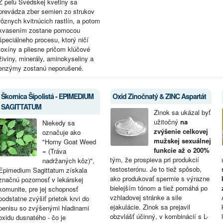
Z peľu Švédskej kvetiny sa
prevádza zber semien zo strukov
rôznych kvitnúcich rastlín, a potom
kvasením zostane pomocou
špeciálneho procesu, ktorý ničí
toxíny a pliesne pričom klúčové
živiny, minerály, aminokyseliny a
enzýmy zostanú neporušené.
Škornica Šípolistá - EPIMEDIUM
Oxid Zinočnatý & ZINC Aspartát
SAGITTATUM
Zinok sa ukázal byť
užitočný
na
Niekedy sa
zvýšenie celkovej
označuje ako
mužskej sexuálnej
"Horny Goat Weed
funkcie až o 200%
= (Tráva
tým, že prospieva pri produkcií
nadržaných kôz)",
testosterónu. Je to tiež spôsob,
Epimedium Sagittatum získala
ako produkovať spermie s výrazne
značnú pozornosť v lekárskej
bielejším tónom a tiež pomáhá po
komunite, pre jej schopnosť
vzhladovej stránke a sile
podstatne zvýšiť prietok krvi do
ejakulácie. Zinok sa prejavil
penisu so zvýšenými hladinami
obzvlášť účinný, v kombinácií s L-
oxidu dusnatého - čo je