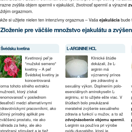
razne zvýšila objem spermii v ejakulácií, životnosť spermií a výrazné
z
aždým orgazmom.
kže si užijete nielen ten intenzívny orgazmus – Vaša
bude t
ejakulácia
Zloženie pre väčšie množstvo ejakulátu a zvýšen
Švédsku kvetina
L-ARGININE HCL
Kvetinový peľ je
Klinické štúdie
"mužské semeno"
dokázali, že L-
kvetiny – A peľ
arginin má
Švédskej kvetiny je
významný prínos
koncentrovaná
pre zdravotný a
forma tohoto silného extraktu
sexuálny výkon. Doplnením polo-
mužnosti, ktorý získal
esenciálnych aminokyselin L-
renomovanosť v poslednom
argininu, si to užijete ešte viac. V
desaťročí medzi alternatívnymi
štúdiach bolo preukázané
zdravotníckymi pracovníkmi, ako
meratelné zvýšenie sexuálneho
účinný prírodný aplikát pre
zdravia a funkcií u mužov, a to až
zväčšenú prostatu, nie ako
zdvojnásobenie objemu spermii
.
náhrada za lieky, ale ako
L-arginin sa používa pri výrobe
prirodzený stimulant a je tiež
oxidu dusnatého, ktorý je