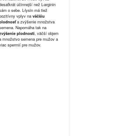
desaťkrát účinnejší než L-arginin
sám o sebe. L-lysin má tiež
pozitívny vplyv na
väčšiu
plodnosť
a zvýšenie množstva
semena. Napomáha tak na
zvýšenie plodnosti
, väčší objem
a množstvo semena pre mužov a
viac spermií pre mužov.