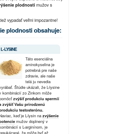
mužov s
výšenie plodnosti
iež vypadať veľmi impozantne!
ie plodnosti obsahuje:
L-LYSINE
Táto esenciálna
aminokyselina je
potrebná pre naše
zdravie, ale naše
telá ju nevedia
vyrábať. Štúdie ukázali, že L-lysine
v kombinácií zo Zinkom môže
pomôcť
zvýšiť produkciu spermií
a zvýšiť Vašu prirodzenú
produkciu testosterónu.
Naviac, keď je L-lysin na
zvýšenie
potencie
mužov doplnený v
kombinácií s L-arginínom, je
preukázané, že môže byť až