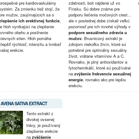
prospešné pre kardiovaskulárny
zdatnosti, boli nájdené už vo
systém. Za zmienku tiež stojí, že
Fínsku. Sú dobre známe pre
pre mužov, zaujímajúcich sa o
podporu liečenia močových ciest…
zlepšenie ich erektívnej funkcie
,
ale v poslednej dobe získali veľkú
je hloh vynikajúci na zlepšenie
pozornosť pre ich mnohé výhody v
krvného obehu a posilnenie
podpore sexuálneho zdravia u
cievnych stien. Hloh pomáha
mužov
. Brusnicový extrakt je
zlepšiť rýchlosť, intenzitu a tvrdosť
zdrojom niekoľko živín, ktoré sú
vašej erekcie.
potrebné pre optimálny sexuálny
život, vrátane vitamínov A a C.
Rovnako, je plný antioxidantov a
fytochemikálií, ktoré sú používáné
na
zvýšenie frekvencie sexuálnej
energie
, rovnako ako pre lepšiu
erekciu.
AVENA SATIVA EXTRACT
Tento extrakt z
divokej ovsenej
trávy, je používaný
zlepšenie erekcie
na
zväčšenie