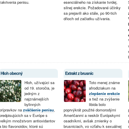
zakrivenia penisu.
esenciálneho na získanie tvrdej,
silnej erekcie. Požadované účinky
sa prejavili ako stále, po 90-tich
dňoch od začiatku užívania.
Hloh obecný
Extrakt z brusníc
Hloh, užívajúci sa
Toto menej známe
od 19. storočia, je
afrodiziakum na
jedným z
zlepšenie erekcie
najznámejších
a tiež na zvýšenie
bylinných
libida bolo
prípravkov na
zväčšenie penisu
,
poprvýkrát použité domorodými
predpisujúcich sa v Európe s
Američanmi a neskôr Európskymi
velkým množstvom antioxidantov
osadníkmi, avšak zmienky o
a bio flavonoidov, ktoré sú
brusniciach, vo vzťahu k sexuálnej