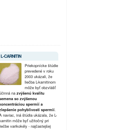
L-CARNITIN
Priekopnícke štúdie
prevedené v roku
2003 ukázali, že
liečba L-karnitinom
môže byť obzvlášť
účinná na
zvýšenú kvalitu
semena so zvýšenou
koncentráciou spermií a
zlepšenie pohyblivosti spermií
.
A naviac, iná štúdia ukázala, že L-
karnitin môže byť užitočný pri
liečbe varikokély - najčastejšej