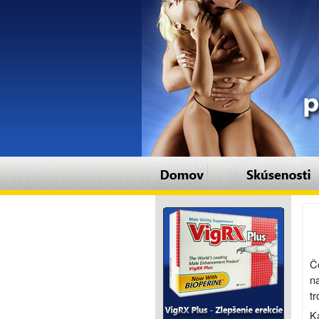
Č
n
tr
K