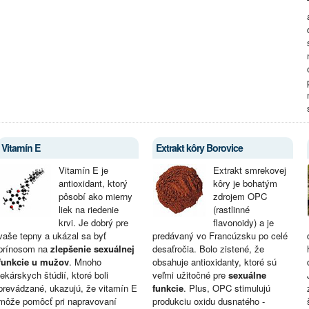
Vitamín E
Extrakt kôry Borovice
Vitamín E je
Extrakt smrekovej
antioxidant, ktorý
kôry je bohatým
pôsobí ako mierny
zdrojem OPC
liek na riedenie
(rastlinné
krvi. Je dobrý pre
flavonoidy) a je
vaše tepny a ukázal sa byť
predávaný vo Francúzsku po celé
prínosom na
zlepšenie sexuálnej
desaťročia. Bolo zistené, že
funkcie u mužov
. Mnoho
obsahuje antioxidanty, ktoré sú
lekárskych štúdií, ktoré boli
veľmi užitočné pre
sexuálne
prevádzané, ukazujú, že vitamín E
funkcie
. Plus, OPC stimulujú
môže pomôcť pri napravovaní
produkciu oxidu dusnatého -