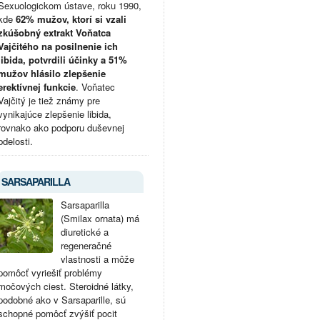
Sexuologickom ústave, roku 1990,
kde
62% mužov, ktorí si vzali
zkúšobný extrakt Voňatca
Vajčitého na posilnenie ich
libida, potvrdili účinky a 51%
mužov hlásilo zlepšenie
erektívnej funkcie
. Voňatec
Vajčitý je tiež známy pre
vynikajúce zlepšenie libida,
rovnako ako podporu duševnej
bdelosti.
SARSAPARILLA
Sarsaparilla
(Smilax ornata) má
diuretické a
regeneračné
vlastnosti a môže
pomôcť vyriešiť problémy
močových ciest. Steroidné látky,
podobné ako v Sarsaparille, sú
schopné pomôcť zvýšiť pocit