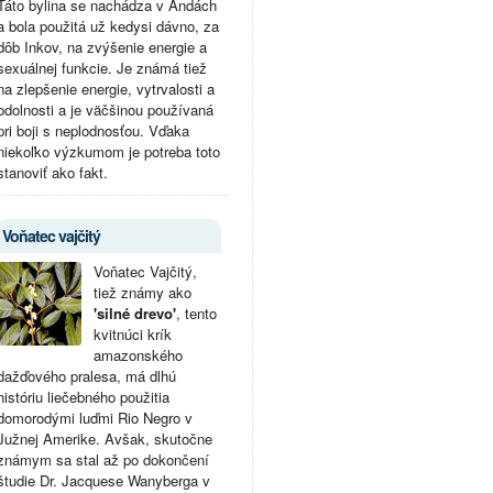
Táto bylina se nachádza v Andách
a bola použitá už kedysi dávno, za
dôb Inkov, na zvýšenie energie a
sexuálnej funkcie. Je známá tiež
na zlepšenie energie, vytrvalosti a
odolnosti a je väčšinou používaná
pri boji s neplodnosťou. Vďaka
niekoľko výzkumom je potreba toto
stanoviť ako fakt.
Voňatec vajčitý
Voňatec Vajčitý,
tiež známy ako
'silné drevo'
, tento
kvitnúci krík
amazonského
dažďového pralesa, má dlhú
históriu liečebného použitia
domorodými luďmi Rio Negro v
Južnej Amerike. Avšak, skutočne
známym sa stal až po dokončení
študie Dr. Jacquese Wanyberga v