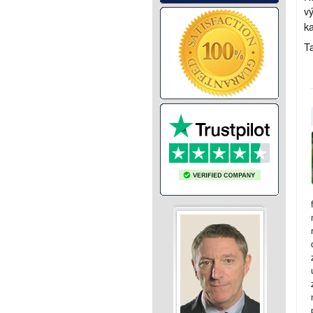
vý
k
Ta