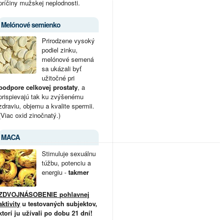
príčiny mužskej neplodnosti.
Melónové semienko
Prirodzene vysoký
podiel zinku,
melónové semená
sa ukázali byť
užitočné pri
podpore celkovej prostaty
, a
prispievajú tak ku zvýšenému
zdraviu, objemu a kvalite spermii.
(Viac oxid zinočnatý.)
MACA
Stimuluje sexuálnu
túžbu, potenciu a
energiu -
takmer
ZDVOJNÁSOBENIE pohlavnej
aktivity
u testovaných subjektov,
ktorí ju užívali po dobu 21 dní!