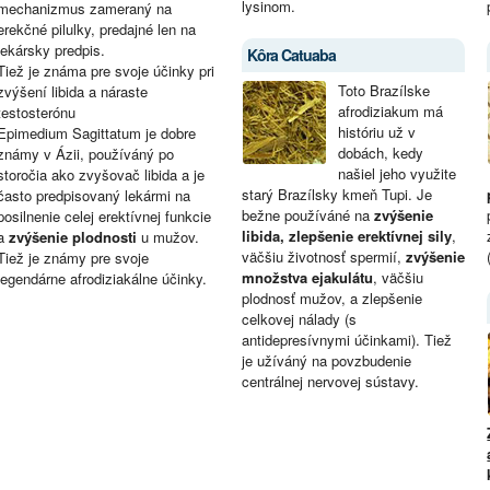
lysinom.
mechanizmus zameraný na
erekčné pilulky, predajné len na
lekársky predpis.
Kôra Catuaba
Tiež je známa pre svoje účinky pri
Toto Brazílske
zvýšení libida a náraste
afrodiziakum má
testosterónu
históriu už v
Epimedium Sagittatum je dobre
dobách, kedy
známy v Ázii, používáný po
našiel jeho využite
storočia ako zvyšovač libida a je
starý Brazílsky kmeň Tupi. Je
často predpisovaný lekármi na
bežne používáné na
zvýšenie
posilnenie celej erektívnej funkcie
libida, zlepšenie erektívnej sily
,
a
zvýšenie plodnosti
u mužov.
väčšiu životnosť spermií,
zvýšenie
Tiež je známy pre svoje
množstva ejakulátu
, väčšiu
legendárne afrodiziakálne účinky.
plodnosť mužov, a zlepšenie
celkovej nálady (s
antidepresívnymi účinkami). Tiež
je užíváný na povzbudenie
centrálnej nervovej sústavy.