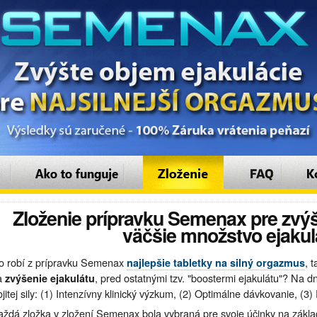
Zloženie prípravku Semenax pre zvýš
väčšie množstvo ejakul
o robí z prípravku Semenax
, 
najlepšie tabletky na silný orgazmus
a
, pred ostatnými tzv. "boostermi ejakulátu"? Na d
zvýšenie ejakulátu
ojitej sily: (1) Intenzívny klinický výzkum, (2) Optimálne dávkovanie, (3) 
aždá zložka v zložení Semenax bola vybraná pre svoje účinky na základ