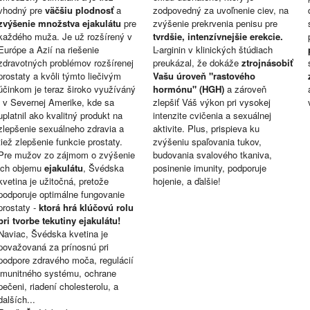
vhodný pre
väčšiu plodnosť
a
zodpovedný za uvoľnenie ciev, na
zvýšenie množstva ejakulátu
pre
zvýšenie prekrvenia penisu pre
každého muža. Je už rozšírený v
tvrdšie, intenzívnejšie erekcie.
Európe a Azií na riešenie
L-arginin v klinických štúdiach
zdravotných problémov rozšírenej
preukázal, že dokáže
ztrojnásobiť
prostaty a kvôli týmto liečivým
Vašu úroveň "rastového
účinkom je teraz široko využíváný
hormónu" (HGH)
a zároveň
i v Severnej Amerike, kde sa
zlepšiť Váš výkon pri vysokej
uplatnil ako kvalitný produkt na
intenzite cvičenia a sexuálnej
zlepšenie sexuálneho zdravia a
aktivite. Plus, prispieva ku
tiež zlepšenie funkcie prostaty.
zvýšeniu spaľovania tukov,
Pre mužov zo zájmom o zvýšenie
budovania svalového tkaniva,
ich objemu
ejakulátu
, Švédska
posinenie imunity, podporuje
kvetina je užitočná, pretože
hojenie, a ďalšie!
podporuje optimálne fungovanie
prostaty -
ktorá hrá klúčovú rolu
pri tvorbe tekutiny ejakulátu!
Naviac, Švédska kvetina je
považovaná za prínosnú pri
podpore zdravého moča, regulácií
imunitného systému, ochrane
pečeni, riadení cholesterolu, a
dalších...