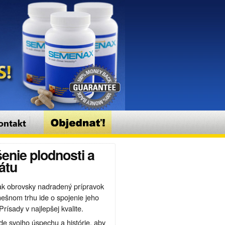
enie plodnosti a
átu
tak obrovsky nadradený prípravok
nešnom trhu ide o spojenie jeho
Prísady v najlepšej kvalite.
e svojho úspechu a histórie, aby